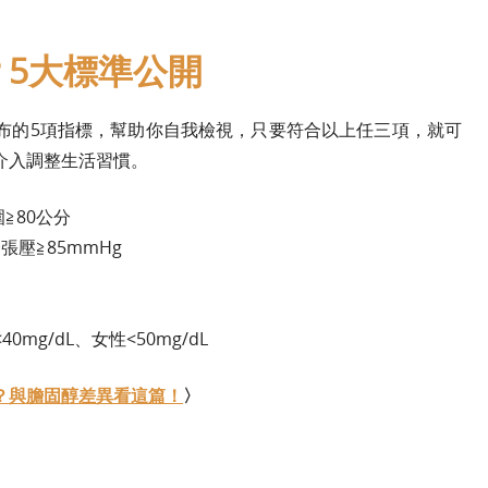
5大標準公開
布的5項指標，幫助你自我檢視，只要符合以上任三項，就可
介入調整生活習慣。
≧80公分
張壓≧85mmHg
mg/dL、女性<50mg/dL
？與膽固醇差異看這篇！
〉