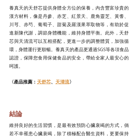
養真天的天舒芯提供身體全方位的保養，內含豐富珍貴的
漢方材料，像是丹參、赤芝、紅景天、鹿角靈芝、黃耆、
川芎、赤芍、葡萄子、甜菊及羅漢果萃取物等，有助於促
進新陳代謝，調節身體機能，維持身體平衡。此外，天舒
芯與天清流可以互相搭配，更進一步的調整體質，加強循
環，身體運行更順暢。養真天的產品更通過SGS等各項食品
認證，保障您食用保健食品的安全，帶給全家人最安心的
呵護。
〈產品推薦：
天舒芯
、
天清流
〉
結論
維持良好的生活習慣，是最有效預防心臟衰竭的方式，倘
若不幸罹患心臟衰竭，除了積極配合醫生資料，更要保持