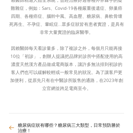
難雜症，例如：Sars、Covid-19各種嚴重後遺症、卵巢癌
四期、各種癌症、腦幹中風、高血壓、糖尿病、鼻軟骨壞
死再生、不孕症、暈眩症...眾多症狀皆有患者實證，是具有
非常大量實證的臨床醫學。
因賴醫師每天看診量多，除了複診之外，每個月只能再接
10位「初診」，創辦人提議把品牌於診所中搭配使用的高
濃度天然漢方產品做成電商版本，讓許多無法排到初診的
客人們也可以緩解較輕或一般常見的狀況。為了讓客戶更
加便利，從原先只有在中醫診所販售的通路，在2023年創
立官網並跨足電商至今。
糖尿病症狀有哪些？糖尿病三大類型，日常預防勝於
治療！