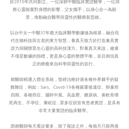
於2010年共同創立。一位深耕中醫臨床實證醫學，一位洞
察心靈能量對身體的影響，父女攜手，以身心合一為願
景，推動融合醫學與靈性的醫療新思維。
以台中太一中醫37年龐大臨床醫學數據做為根基，融合現
代生物科技與古老的東方智慧，養真天致力於打造兼具實
證力與關懷眾生心靈的高科技漢方。對養真天來說，健康
不僅是數據的指標，更是身心靈的整體平衡，並且相信真
正的療癒來自科學與靈性的並行。
賴醫師精通人體全系統，曾經治療好過各種外界棘手的疑
難雜症，例如：Sars、Covid-19各種嚴重後遺症、卵巢癌
四期、各種癌症、腦幹中風、高血壓、糖尿病、鼻軟骨壞
死再生、不孕症、暈眩症...眾多症狀皆有患者實證，是具有
非常大量實證的臨床醫學。
因賴醫師每天看診量多，除了複診之外，每個月只能再接