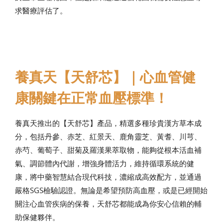
求醫療評估了。
養真天【天舒芯】｜心血管健
康關鍵在正常血壓標準！
養真天推出的【天舒芯】產品，精選多種珍貴漢方草本成
分，包括丹參、赤芝、紅景天、鹿角靈芝、黃耆、川芎、
赤芍、葡萄子、甜菊及羅漢果萃取物，能夠從根本活血補
氣、調節體內代謝，增強身體活力，維持循環系統的健
康，將中藥智慧結合現代科技，濃縮成高效配方，並通過
嚴格SGS檢驗認證。無論是希望預防高血壓，或是已經開始
關注心血管疾病的保養，天舒芯都能成為你安心信賴的輔
助保健夥伴。