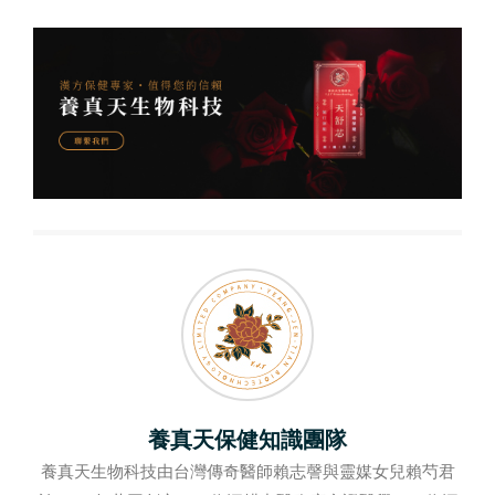
養真天保健知識團隊
養真天生物科技由台灣傳奇醫師賴志謦與靈媒女兒賴芍君