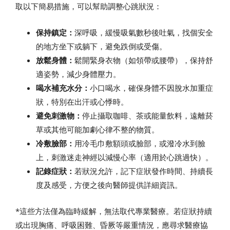
取以下簡易措施，可以幫助調整心跳狀況：
保持鎮定：
深呼吸，緩慢吸氣數秒後吐氣，找個安全
的地方坐下或躺下，避免跌倒或受傷。
放鬆身體：
鬆開緊身衣物（如領帶或腰帶），保持舒
適姿勢，減少身體壓力。
喝水補充水分：
小口喝水，確保身體不因脫水加重症
狀，特別在出汗或心悸時。
避免刺激物：
停止攝取咖啡、茶或能量飲料，遠離菸
草或其他可能加劇心律不整的物質。
冷敷臉部：
用冷毛巾敷額頭或臉部，或潑冷水到臉
上，刺激迷走神經以減慢心率（適用於心跳過快）。
記錄症狀：
若狀況允許，記下症狀發作時間、持續長
度及感受，方便之後向醫師提供詳細資訊。
*這些方法僅為臨時緩解，無法取代專業醫療。若症狀持續
或出現胸痛、呼吸困難、昏厥等嚴重情況，應尋求醫療協