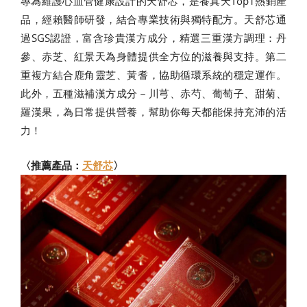
專為維護心血管健康設計的天舒芯，是養真天Top1熱銷產
品，經賴醫師研發，結合專業技術與獨特配方。天舒芯通
過SGS認證，富含珍貴漢方成分，精選三重漢方調理：丹
參、赤芝、紅景天為身體提供全方位的滋養與支持。第二
重複方結合鹿角靈芝、黃耆，協助循環系統的穩定運作。
此外，五種滋補漢方成分－川芎、赤芍、葡萄子、甜菊、
羅漢果，為日常提供營養，幫助你每天都能保持充沛的活
力！
〈推薦產品：
天舒芯
〉