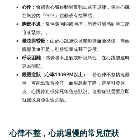
心悸：
會感覺心臟跳動異常強烈或不規律，像是心臟
在胸腔內「怦怦」跳動或有撞擊感。
胸部不適：
常伴隨胸悶或胸痛，患者可能感到胸口壓
迫或緊縮。。
暈眩與昏厥：
由於心跳過快可能影響血液循環，導致
腦部供血不足，引發頭暈或甚至昏厥。
呼吸困難：
感覺喘不過氣或呼吸急促，在心跳加速時
更為明顯。
嚴重症狀（心率140BPM以上）：
若心律不整情況嚴
重，可能出現冒冷汗、血壓急劇下降，甚至引發休
克、心跳停止或猝死等危急狀況。這些症狀需要立即
就醫以避免生命危險。
心律不整，心跳過慢的常見症狀