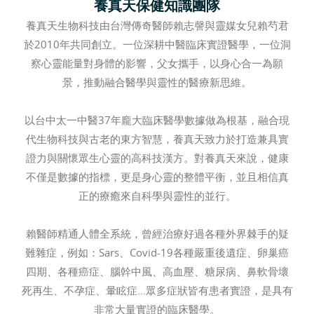
養真天保健知識團隊
養真天生物科技由台灣傳奇醫師賴志謦與靈媒女兒賴芍君
於2010年共同創立。一位深耕中醫臨床實證醫學，一位洞
察心靈能量對身體的影響，父女攜手，以身心合一為願
景，推動融合醫學與靈性的醫療新思維。
以台中太一中醫37年龐大臨床醫學數據做為根基，融合現
代生物科技與古老的東方智慧，養真天致力於打造兼具實
證力與關懷眾生心靈的高科技漢方。對養真天來說，健康
不僅是數據的指標，更是身心靈的整體平衡，並且相信真
正的療癒來自科學與靈性的並行。
賴醫師精通人體全系統，曾經治療好過各種外界棘手的疑
難雜症，例如：Sars、Covid-19各種嚴重後遺症、卵巢癌
四期、各種癌症、腦幹中風、高血壓、糖尿病、鼻軟骨壞
死再生、不孕症、暈眩症...眾多症狀皆有患者實證，是具有
非常大量實證的臨床醫學。