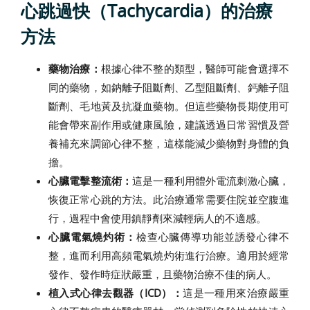
心跳過快（Tachycardia）的治療
方法
藥物治療：
根據心律不整的類型，醫師可能會選擇不
同的藥物，如鈉離子阻斷劑、乙型阻斷劑、鈣離子阻
斷劑、毛地黃及抗凝血藥物。但這些藥物長期使用可
能會帶來副作用或健康風險，建議透過日常習慣及營
養補充來調節心律不整，這樣能減少藥物對身體的負
擔。
心臟電擊整流術：
這是一種利用體外電流刺激心臟，
恢復正常心跳的方法。此治療通常需要住院並空腹進
行，過程中會使用鎮靜劑來減輕病人的不適感。
心臟電氣燒灼術：
檢查心臟傳導功能並誘發心律不
整，進而利用高頻電氣燒灼術進行治療。適用於經常
發作、發作時症狀嚴重，且藥物治療不佳的病人。
植入式心律去觀器（ICD）：
這是一種用來治療嚴重