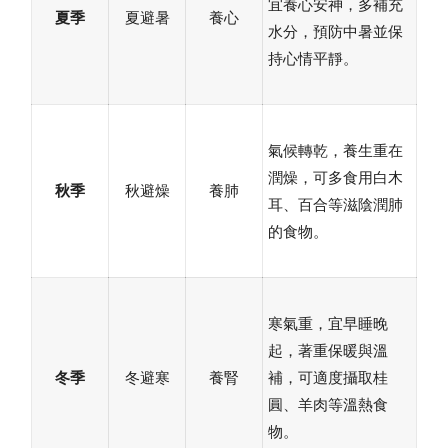
宜養心安神，多補充
夏季
夏避暑
養心
水分，預防中暑並保
持心情平靜。
氣候轉乾，養生重在
潤燥，可多食用白木
秋季
秋避燥
養肺
耳、百合等滋陰潤肺
的食物。
寒氣重，宜早睡晚
起，著重保暖與溫
冬季
冬避寒
養腎
補，可適度攝取桂
圓、羊肉等溫熱食
物。