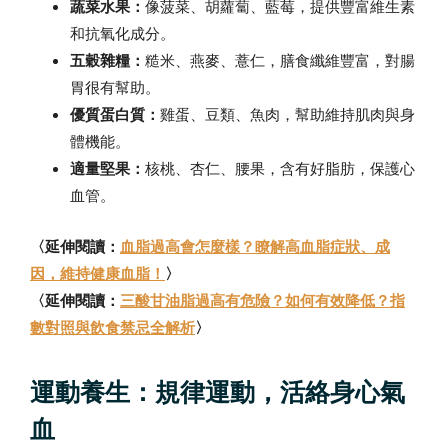
蔬菜水果：
像菠菜、胡蘿蔔、藍莓，提供豐富維生素
和抗氧化成分。
五穀雜糧：
糙米、燕麥、薏仁，膳食纖維豐富，對腸
胃很有幫助。
優質蛋白質：
雞蛋、豆類、魚肉，幫助維持肌肉與身
體機能。
適量堅果：
核桃、杏仁、腰果，含有好脂肪，保護心
血管。
〈延伸閱讀：
血脂過高會怎麼樣？瞭解高血脂症狀、成
因，維持健康血脂！
〉
〈延伸閱讀：
三酸甘油脂過高有危險？如何有效降低？指
數對照與飲食禁忌全解析
〉
運動養生：規律運動，活絡身心氣
血