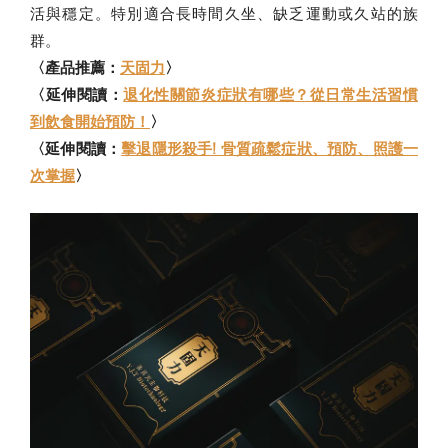
活與穩定。特別適合長時間久坐、缺乏運動或久站的族
群。
〈產品推薦：
天固力
〉
〈延伸閱讀：
退化性關節炎症狀有哪些？從日常生活習慣
到飲食開始預防！
〉
〈延伸閱讀：
擊退隱形殺手! 骨質疏鬆症狀、預防、照護一
次掌握
〉