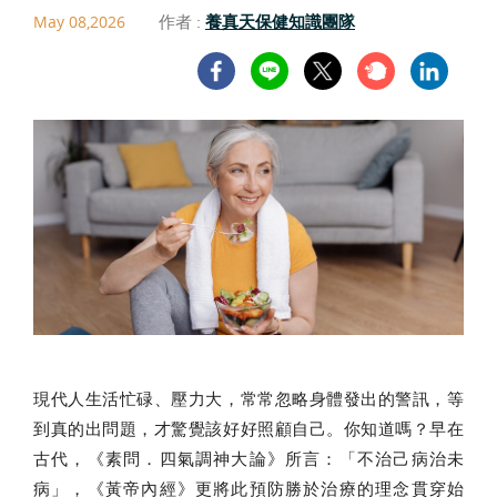
作者 :
養真天保健知識團隊
May 08,2026
現代人生活忙碌、壓力大，常常忽略身體發出的警訊，等
到真的出問題，才驚覺該好好照顧自己。你知道嗎？早在
古代，《素問．四氣調神大論》所言：「不治己病治未
病」，《黃帝內經》更將此預防勝於治療的理念貫穿始