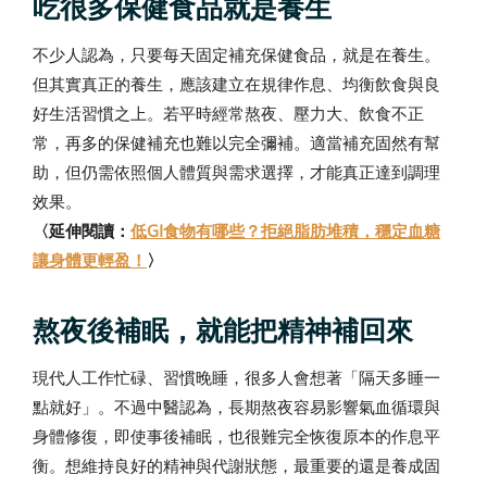
吃很多保健食品就是養生
不少人認為，只要每天固定補充保健食品，就是在養生。
但其實真正的養生，應該建立在規律作息、均衡飲食與良
好生活習慣之上。若平時經常熬夜、壓力大、飲食不正
常，再多的保健補充也難以完全彌補。適當補充固然有幫
助，但仍需依照個人體質與需求選擇，才能真正達到調理
效果。
〈延伸閱讀：
低GI食物有哪些？拒絕脂肪堆積，穩定血糖
讓身體更輕盈！
〉
熬夜後補眠，就能把精神補回來
現代人工作忙碌、習慣晚睡，很多人會想著「隔天多睡一
點就好」。不過中醫認為，長期熬夜容易影響氣血循環與
身體修復，即使事後補眠，也很難完全恢復原本的作息平
衡。想維持良好的精神與代謝狀態，最重要的還是養成固