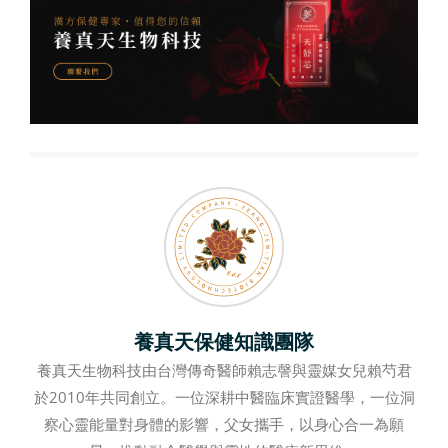
養真天保健知識團隊
養真天生物科技由台灣傳奇醫師賴志謦與靈媒女兒賴芍君
於2010年共同創立。一位深耕中醫臨床實證醫學，一位洞
察心靈能量對身體的影響，父女攜手，以身心合一為願