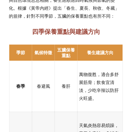
化。根據《黃帝內經》提出「春生、夏長、秋收、冬藏」
的規律，針對不同季節，五臟的保養重點也有所不同：
四季保養重點與建議方向
五臟保養
季節
氣候特徵
養生建議方向
重點
萬物復甦，適合多舒
展筋骨；飲食宜清
春季
春避風
養肝
淡，少吃辛辣以防肝
火旺盛。
天氣炎熱容易煩躁，