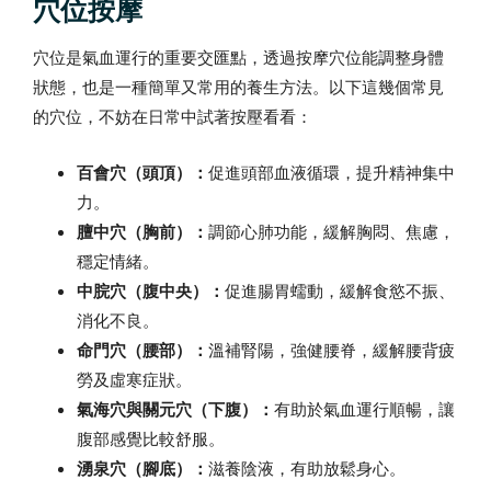
穴位按摩
穴位是氣血運行的重要交匯點，透過按摩穴位能調整身體
狀態，也是一種簡單又常用的養生方法。以下這幾個常見
的穴位，不妨在日常中試著按壓看看：
百會穴（頭頂）：
促進頭部血液循環，提升精神集中
力。
膻中穴（胸前）：
調節心肺功能，緩解胸悶、焦慮，
穩定情緒。
中脘穴（腹中央）：
促進腸胃蠕動，緩解食慾不振、
消化不良。
命門穴（腰部）：
溫補腎陽，強健腰脊，緩解腰背疲
勞及虛寒症狀。
氣海穴與關元穴（下腹）：
有助於氣血運行順暢，讓
腹部感覺比較舒服。
湧泉穴（腳底）：
滋養陰液，有助放鬆身心。