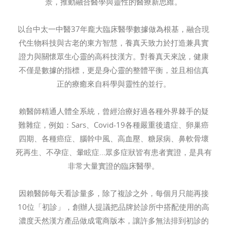
景，推動融合醫學與靈性的醫療新思維。
以台中太一中醫37年龐大臨床醫學數據做為根基，融合現
代生物科技與古老的東方智慧，養真天致力於打造兼具實
證力與關懷眾生心靈的高科技漢方。對養真天來說，健康
不僅是數據的指標，更是身心靈的整體平衡，並且相信真
正的療癒來自科學與靈性的並行。
賴醫師精通人體全系統，曾經治療好過各種外界棘手的疑
難雜症，例如：Sars、Covid-19各種嚴重後遺症、卵巢癌
四期、各種癌症、腦幹中風、高血壓、糖尿病、鼻軟骨壞
死再生、不孕症、暈眩症...眾多症狀皆有患者實證，是具有
非常大量實證的臨床醫學。
因賴醫師每天看診量多，除了複診之外，每個月只能再接
10位「初診」，創辦人提議把品牌於診所中搭配使用的高
濃度天然漢方產品做成電商版本，讓許多無法排到初診的