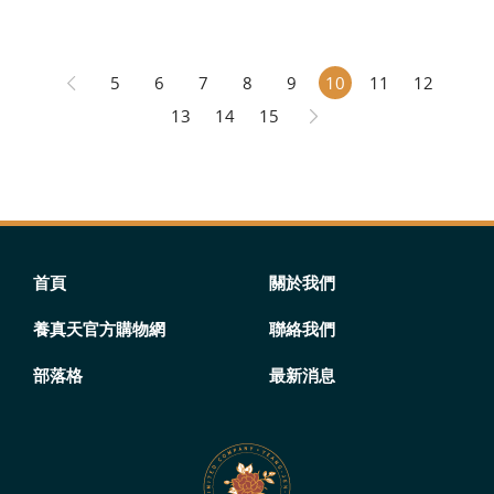
要開始減少進補與重鹹辣口味的冬季飲食，轉向溫和而清
淡飲食。
5
6
7
8
9
10
11
12
13
14
15
首頁
關於我們
養真天官方購物網
聯絡我們
部落格
最新消息