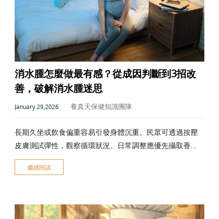
消水腫怎麼做最有感？從成因判斷到3招改
善，破解消水腫迷思
養真天保健知識團隊
January 29,2026
長期久坐或飲食偏重容易引發身體沉重。民眾可透過按壓
皮膚測試彈性，觀察循環狀況。日常調整應優先攝取香
蕉、菠菜等高鉀食物，並維持規律飲水習慣以帶動代謝。
繼續閱讀
結合伸展運動與規律按摩能引導水分流動，配合充足睡眠
則能由內而外恢復輕盈。