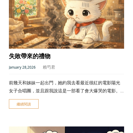
失敗帶來的禮物
賴芍君
January 28,2026
前幾天和姊妹一起出門，她約我去看最近很紅的電影陽光
女子合唱團，並且跟我說這是一部看了會大爆哭的電影。
在電影的一開始，我單純抱著欣賞以及放鬆的角度在觀
繼續閱讀
看，我仔細的感受著每一個人物的刻畫還有內心世界，以
及慢慢的看著故事的進展。 (以下內容有劇透 如果想看電影
但