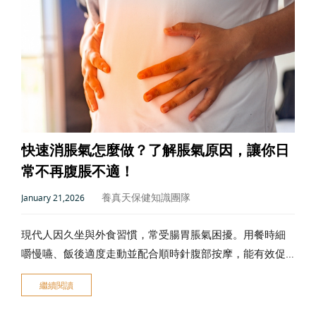
快速消脹氣怎麼做？了解脹氣原因，讓你日
常不再腹脹不適！
養真天保健知識團隊
January 21,2026
現代人因久坐與外食習慣，常受腸胃脹氣困擾。用餐時細
嚼慢嚥、飯後適度走動並配合順時針腹部按摩，能有效促
進氣體排出。日常建議補充鳳梨、木瓜等酵素水果，或選
繼續閱讀
用溫和漢方營養品調理體質，只要改善生活節奏並遠離產
氣食物，就能告別腹部悶痛，找回身體輕盈感。