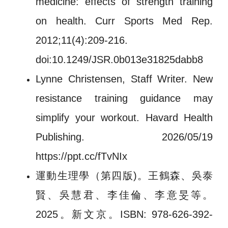
medicine: effects of strength training
on health. Curr Sports Med Rep.
2012;11(4):209-216.
doi:10.1249/JSR.0b013e31825dabb8
Lynne Christensen, Staff Writer. New
resistance training guidance may
simplify your workout. Havard Health
Publishing. 2026/05/19
https://ppt.cc/fTvNIx
運動生理學（第四版)。王鶴森、吳泰
賢、吳慧君、李佳倫、李意旻等。
2025。新文京。ISBN: 978-626-392-