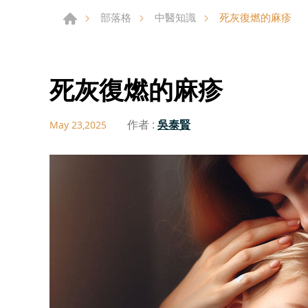
死灰復燃的麻疹
部落格
中醫知識
死灰復燃的麻疹
作者 :
吳泰賢
May 23,2025