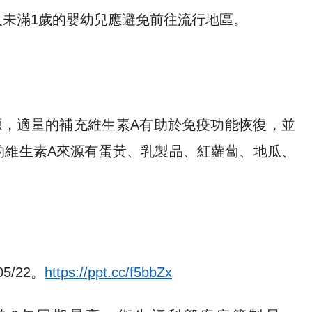
未滿1歲的嬰幼兒應避免前往流行地區。
源，適量的補充維生素A有助於免疫功能恢復，並
的維生素A來源有蛋黃、乳製品、紅蘿蔔、地瓜、
/22。
https://ppt.cc/f5bbZx