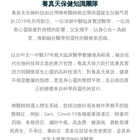
養真天保健知識團隊
養真天生物科技由台灣傳奇醫師賴志謦與靈媒女兒賴芍君
於2010年共同創立。一位深耕中醫臨床實證醫學，一位洞
察心靈能量對身體的影響，父女攜手，以身心合一為願
景，推動融合醫學與靈性的醫療新思維。
以台中太一中醫37年龐大臨床醫學數據做為根基，融合現
代生物科技與古老的東方智慧，養真天致力於打造兼具實
證力與關懷眾生心靈的高科技漢方。對養真天來說，健康
不僅是數據的指標，更是身心靈的整體平衡，並且相信真
正的療癒來自科學與靈性的並行。
賴醫師精通人體全系統，曾經治療好過各種外界棘手的疑
難雜症，例如：Sars、Covid-19各種嚴重後遺症、卵巢癌
四期、各種癌症、腦幹中風、高血壓、糖尿病、鼻軟骨壞
死再生、不孕症、暈眩症...眾多症狀皆有患者實證，是具有
非常大量實證的臨床醫學。