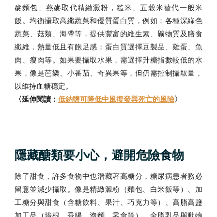
麥麵包、燕麥取代精緻澱粉，糙米、五穀米替代一般米
飯。均衡攝取高纖蔬菜和優質蛋白質，例如：各種深綠色
蔬菜、菇類、海帶等，提供豐富的維生素、礦物質及膳食
纖維，熱量低且有飽足感；蛋白質選擇豆製品、雞蛋、魚
肉、瘦肉等。如果要攝取水果，需選擇升糖指數較低的水
果，像是芭樂、小番茄、奇異果等，但仍需控制攝取量，
以維持血糖穩定。
〈延伸閱讀：
低鈉鹽可降低中風復發與死亡的風險
〉
隱藏醣類要小心，避開危險食物
除了甜食，許多食物中也潛藏著高糖分，糖尿病患者務必
留意並減少攝取。像是精緻澱粉（麵包、白米飯等）、加
工糖分與甜食（含糖飲料、果汁、巧克力等）、高脂高鹽
加工品（培根、香腸、泡麵、零食等）、全脂乳品與動物