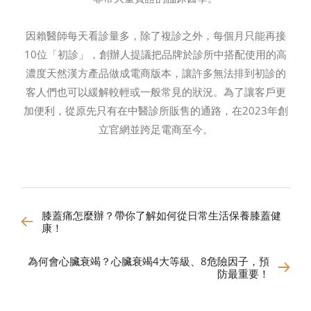
因賴醫師每天看診量多，除了複診之外，每個月只能再接
10位「初診」，創辦人提議把品牌於診所中搭配使用的高
濃度天然漢方產品做成電商版本，讓許多無法排到初診的
客人們也可以緩解較輕或一般常見的狀況。為了讓客戶更
加便利，從原先只有在中醫診所販售的通路，在2023年創
立官網並跨足電商至今。
膝蓋痛怎麼辦？帶你了解如何從日常生活保養膝蓋健
康！
為何會心臟衰竭？心臟衰竭4大等級、8危險因子，預
防最重要！