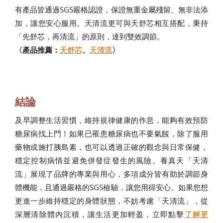
有產品皆通過SGS嚴格認證，保證無重金屬殘留、無非法添
加，讓您安心服用。天清流更可與天舒芯相互搭配，秉持
「先舒芯，再清流」的原則，達到雙效調節。
〈產品推薦：
天舒芯
、
天清流
〉
結論
及早調整生活習慣，維持規律健康的作息，能夠有效預防
糖尿病找上門！如果已罹患糖尿病也不要氣餒，除了服用
藥物或施打胰島素，也可以透過正確的觀念與日常保健，
穩定控制病情並避免併發症發生的風險。養真天「天清
流」展現了品牌的專業與用心，多項成分皆有助於調節身
體機能，且通過嚴格的SGS檢驗，讓您用得安心。如果您想
更進一步維持穩定的身體狀態，不妨考慮「天清流」，從
深層清除體內沉積，讓生活更加輕盈，立即點擊
了解更